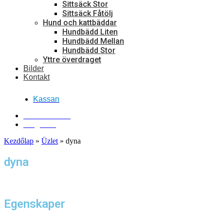
Sittsäck Stor
Sittsäck Fåtölj
Hund och kattbäddar
Hundbädd Liten
Hundbädd Mellan
Hundbädd Stor
Yttre överdraget
Bilder
Kontakt
Kassan
Kontakta oss!
Ring oss!
Kezdőlap
»
Üzlet
»
dyna
dyna
Egenskaper