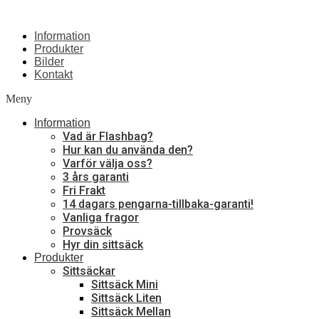
Information
Produkter
Bilder
Kontakt
Meny
Information
Vad är Flashbag?
Hur kan du använda den?
Varför välja oss?
3 års garanti
Fri Frakt
14 dagars pengarna-tillbaka-garanti!
Vanliga fragor
Provsäck
Hyr din sittsäck
Produkter
Sittsäckar
Sittsäck Mini
Sittsäck Liten
Sittsäck Mellan