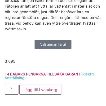
Sittsäck fåtöljen håller formen och ser elegant ut.
Fåtöljen är lätt att flytta, är vattentät i materialet och
blir inte genomblöt, just därför behöver inte en
regnskur förstöra dagen. Den rengörs lätt med en våt
trasa, vid behov kan även yttre överdraget tvättas i
tvättmaskin.
Välj annan färg!
3 095
14 DAGARS PENGARNA TILLBAKA GARANTI
Riskfri
beställning!
Lägg till i varukorg