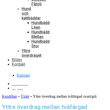
Fåtölj
Hund
och
kattbäddar
Hundbädd
Liten
Hundbädd
Mellan
Hundbädd
Stor
Yttre
överdraget
Bilder
Kontakt
Kassan
Kontakta oss!
Ring oss!
Kezdőlap
»
Üzlet
»
Yttre överdrag mellan tvåfärgad svart/grå
Yttre överdrag mellan tvåfärgad