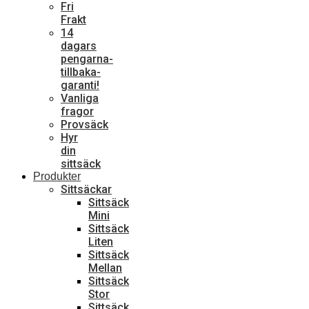
Fri
Frakt
14
dagars
pengarna-
tillbaka-
garanti!
Vanliga
fragor
Provsäck
Hyr
din
sittsäck
Produkter
Sittsäckar
Sittsäck
Mini
Sittsäck
Liten
Sittsäck
Mellan
Sittsäck
Stor
Sittsäck