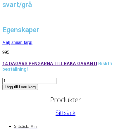
svart/grå
Egenskaper
Välj annan färg!
995
14 DAGARS PENGARNA TILLBAKA GARANTI
Riskfri
beställning!
Yttre
överdrag
Lägg till i varukorg
mellan
tvåfärgad
Produkter
svart/grå
mängd
Sittsäck
Sittsäck, Mini