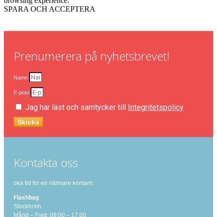
browsing experience.
SPARA OCH ACCEPTERA
Prenumerera på nyhetsbrevet!
Namn
E-post
Jag har läst och samtycker till
Integritetspolicy
Skicka
Kontakta oss
oka tid för en närmare kontant.
Flashbag
Stockholm
Månd – Fred: 09:00 – 17:00