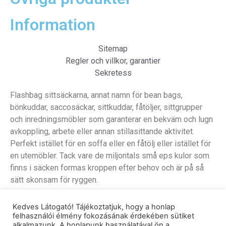
Information
Sitemap
Regler och villkor, garantier
Sekretess
Flashbag sittsäckarna, annat namn för bean bags,
bönkuddar, saccosäckar, sittkuddar, fåtöljer, sittgrupper
och inredningsmöbler som garanterar en bekväm och lugn
avkoppling, arbete eller annan stillasittande aktivitet.
Perfekt istället för en soffa eller en fåtölj eller istället för
en utemöbler. Tack vare de miljontals små eps kulor som
finns i säcken formas kroppen efter behov och är på så
sätt skonsam för ryggen.
Kedves Látogató! Tájékoztatjuk, hogy a honlap
Facebook
Youtube
Flickr
payment
felhasználói élmény fokozásának érdekében sütiket
alkalmazunk. A honlapunk használatával ön a