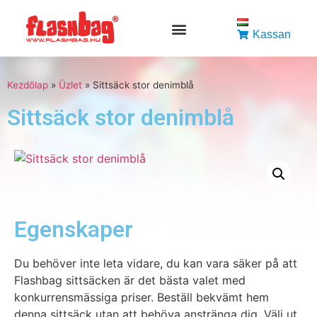
Kassan
Kezdőlap
»
Üzlet
»
Sittsäck stor denimblå
Sittsäck stor denimblå
Egenskaper
Du behöver inte leta vidare, du kan vara säker på att
Flashbag sittsäcken är det bästa valet med
konkurrensmässiga priser. Beställ bekvämt hem
denna sittsäck utan att behöva anstränga dig. Välj ut