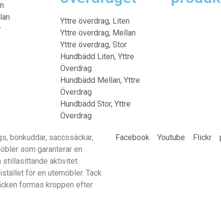
en
lan
Yttre överdrag, Liten
r
Yttre överdrag, Mellan
Yttre överdrag, Stor
Hundbädd Liten, Yttre
Överdrag
Hundbädd Mellan, Yttre
Överdrag
Hundbädd Stor, Yttre
Överdrag
gs, bönkuddar, saccosäckar,
Facebook
Youtube
Flickr
smöbler som garanterar en
tillasittande aktivitet.
r istället för en utemöbler. Tack
säcken formas kroppen efter