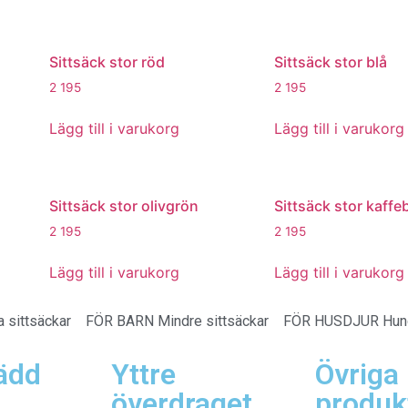
Sittsäck stor röd
Sittsäck stor blå
2 195
2 195
Lägg till i varukorg
Lägg till i varukorg
Sittsäck stor olivgrön
Sittsäck stor kaffe
2 195
2 195
Lägg till i varukorg
Lägg till i varukorg
a sittsäckar
FÖR BARN
Mindre sittsäckar
FÖR HUSDJUR
Hun
ädd
Yttre
Övriga
överdraget
produk