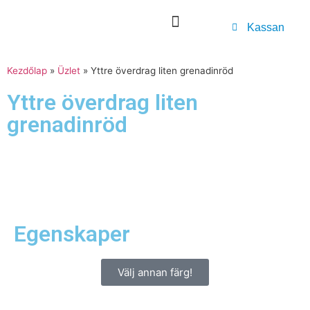
Kassan
Kezdőlap
»
Üzlet
»
Yttre överdrag liten grenadinröd
Yttre överdrag liten
grenadinröd
Egenskaper
Välj annan färg!