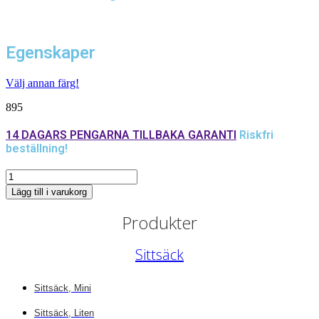
Egenskaper
Välj annan färg!
895
14 DAGARS PENGARNA TILLBAKA GARANTI
Riskfri
beställning!
Yttre
överdrag
Lägg till i varukorg
liten
vit
Produkter
mängd
Sittsäck
Sittsäck, Mini
Sittsäck, Liten