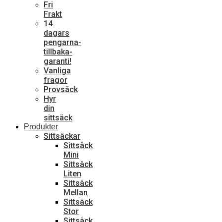
Fri
Frakt
14
dagars
pengarna-
tillbaka-
garanti!
Vanliga
fragor
Provsäck
Hyr
din
sittsäck
Produkter
Sittsäckar
Sittsäck
Mini
Sittsäck
Liten
Sittsäck
Mellan
Sittsäck
Stor
Sittsäck