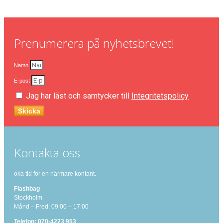
Prenumerera på nyhetsbrevet!
Namn
E-post
Jag har läst och samtycker till
Integritetspolicy
Skicka
Kontakta oss
oka tid för en närmare kontant.
Flashbag
Stockholm
Månd – Fred: 09:00 – 17:00
Telefon: 070-4223 953