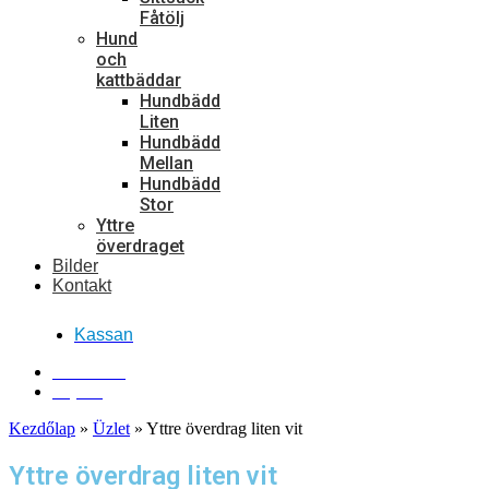
Fåtölj
Hund
och
kattbäddar
Hundbädd
Liten
Hundbädd
Mellan
Hundbädd
Stor
Yttre
överdraget
Bilder
Kontakt
Kassan
Kontakta oss!
Ring oss!
Kezdőlap
»
Üzlet
»
Yttre överdrag liten vit
Yttre överdrag liten vit