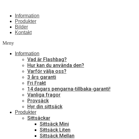
Information
Produkter
Bilder
Kontakt
Meny
Information
Vad är Flashbag?
Hur kan du använda den?
Varför välja oss?
3 års garanti
Fri Frakt
14 dagars pengarna-tillbaka-garanti!
Vanliga fragor
Provsäck
Hyr din sittsäck
Produkter
Sittsäckar
Sittsäck Mini
Sittsäck Liten
Sittsäck Mellan