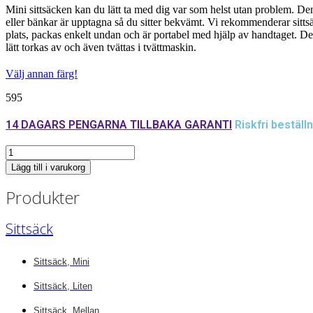
Mini sittsäcken kan du lätt ta med dig var som helst utan problem. Den
eller bänkar är upptagna så du sitter bekvämt. Vi rekommenderar sitts
plats, packas enkelt undan och är portabel med hjälp av handtaget. Det 
lätt torkas av och även tvättas i tvättmaskin.
Välj annan färg!
595
14 DAGARS PENGARNA TILLBAKA GARANTI
Riskfri beställn
Sittsäck
mini
Lägg till i varukorg
deminblå
mängd
Produkter
Sittsäck
Sittsäck, Mini
Sittsäck, Liten
Sittsäck, Mellan