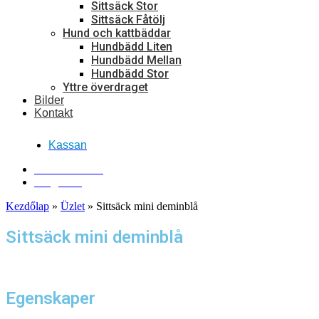
Sittsäck Stor
Sittsäck Fåtölj
Hund och kattbäddar
Hundbädd Liten
Hundbädd Mellan
Hundbädd Stor
Yttre överdraget
Bilder
Kontakt
Kassan
Kontakta oss!
Ring oss!
Kezdőlap
»
Üzlet
»
Sittsäck mini deminblå
Sittsäck mini deminblå
Egenskaper