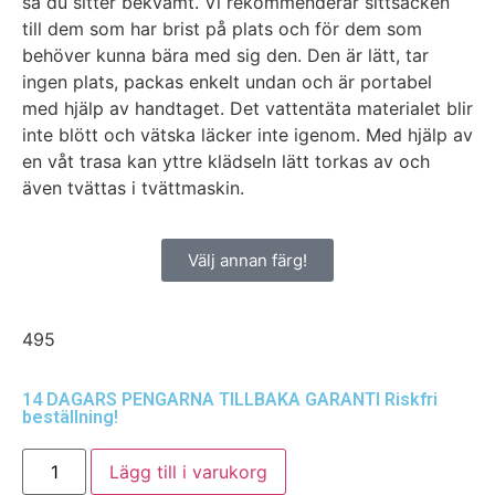
så du sitter bekvämt. Vi rekommenderar sittsäcken
till dem som har brist på plats och för dem som
behöver kunna bära med sig den. Den är lätt, tar
ingen plats, packas enkelt undan och är portabel
med hjälp av handtaget. Det vattentäta materialet blir
inte blött och vätska läcker inte igenom. Med hjälp av
en våt trasa kan yttre klädseln lätt torkas av och
även tvättas i tvättmaskin.
Välj annan färg!
495
14 DAGARS PENGARNA TILLBAKA GARANTI
Riskfri
beställning!
Lägg till i varukorg