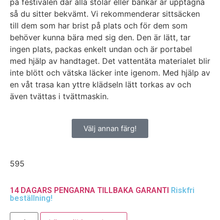
på festivalen där alla stolar eller bänkar är upptagna
så du sitter bekvämt. Vi rekommenderar sittsäcken
till dem som har brist på plats och för dem som
behöver kunna bära med sig den. Den är lätt, tar
ingen plats, packas enkelt undan och är portabel
med hjälp av handtaget. Det vattentäta materialet blir
inte blött och vätska läcker inte igenom. Med hjälp av
en våt trasa kan yttre klädseln lätt torkas av och
även tvättas i tvättmaskin.
Välj annan färg!
595
14 DAGARS PENGARNA TILLBAKA GARANTI
Riskfri
beställning!